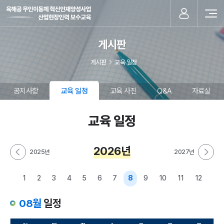
게시판
게시판
교육 일정
공지사항
교육 일정
교육 사진
Q&A
자료실
교육 일정
2026
년
2025
년
2027
년
일
일
정
정
1
2
3
4
5
6
7
8
9
10
11
12
보
보
기
기
08월
일정
1