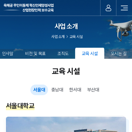
사업 소개
사업 소개
교육 시설
인사말
비전 및 목표
조직도
교육 시설
오시는 길
교육 시설
서울대
충남대
한서대
부산대
서울대학교