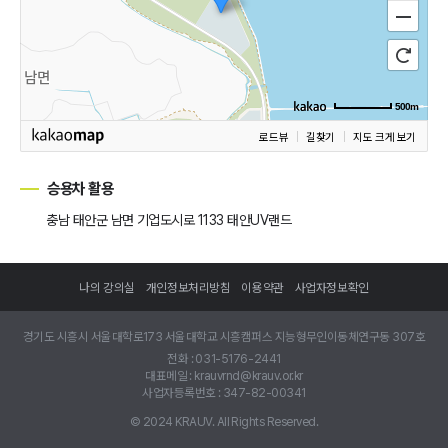
500m
로드뷰
길찾기
지도 크게 보기
승용차 활용
충남 태안군 남면 기업도시로 1133 태안UV랜드
나의 강의실
개인정보처리방침
이용약관
사업자정보확인
경기도 시흥시 서울대학로173 서울대학교 시흥캠퍼스 지능형무인이동체연구동 307호
전화 :
031-5176-2441
대표메일 :
krauvrnd@krauv.or.kr
사업자등록번호 :
347-82-00341
© 2024
KRAUV
. All Rights Reserved.