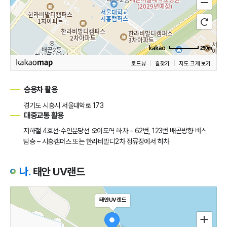
250m
로드뷰
길찾기
지도 크게 보기
승용차 활용
경기도 시흥시 서울대학로 173
대중교통 활용
지하철 4호선·수인분당선 오이도역 하차 – 62번, 123번 배곧방향 버스
탐승 – 시흥캠퍼스 또는 한라비발디2차 정류장에서 하차
나.
태안 UV랜드
태안UV랜드