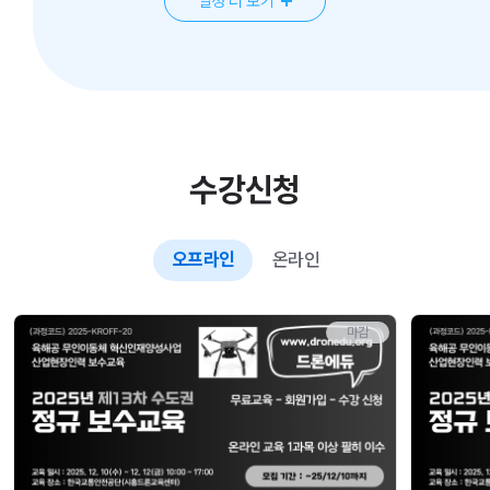
일정 더 보기
수강신청
오프라인
온라인
오
마감
프
라
인
과
정